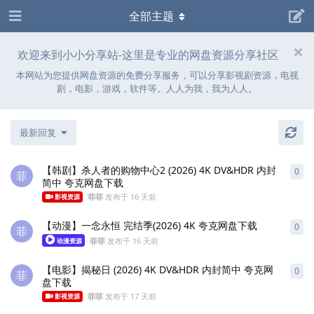
全部主题
欢迎来到小小分享站-这里是专业的网盘资源分享社区
本网站为您提供网盘资源的免费分享服务，可以分享影视剧资源，电视
剧，电影，游戏，软件等。人人为我，我为人人。
最新回复
【韩剧】杀人者的购物中心2 (2026) 4K DV&HDR 内封
0
0
条
菲
简中 夸克网盘下载
菲菲
发布于
16 天前
影视资源
【动漫】一念永恒 完结季​(2026) 4K 夸克网盘下载
0
0
条
菲
菲菲
发布于
16 天前
动漫资源
【电影】揭秘日 (2026) 4K DV&HDR 内封简中 夸克网
0
0
条
菲
盘下载
菲菲
发布于
17 天前
影视资源