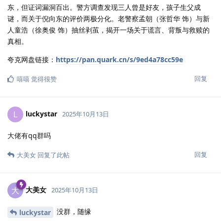
东，但证词漏洞百出。警方调查发现三人曾是好友，孩子生父成
谜，而关于倪向东的评价两极分化。老警察孟朝（张哲华 饰）与新
人童浩（徐奥俊 饰）抽丝剥茧，揭开一场关于谎言、背叛与救赎的
真相。
夸克网盘链接：
https://pan.quark.cn/s/9ed4a78cc59e
回复
嘻嘻
觉得很赞
luckystar
L
2025年10月13日
大佬有qq群吗
回复
大美女
回复了此帖
大美女
大
2025年10月13日
没群，随缘
luckystar