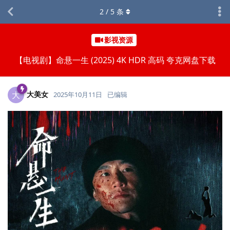
2
/
5
条
影视资源
【电视剧】命悬一生 (2025) 4K HDR 高码 夸克网盘下载
大美女
大
2025年10月11日
已编辑