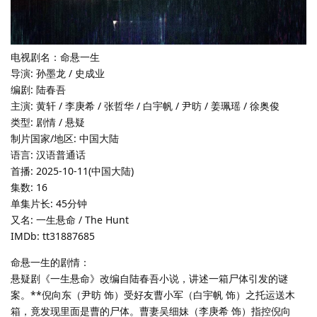
电视剧名：命悬一生
导演: 孙墨龙 / 史成业
编剧: 陆春吾
主演: 黄轩 / 李庚希 / 张哲华 / 白宇帆 / 尹昉 / 姜珮瑶 / 徐奥俊
类型: 剧情 / 悬疑
制片国家/地区: 中国大陆
语言: 汉语普通话
首播: 2025-10-11(中国大陆)
集数: 16
单集片长: 45分钟
又名: 一生悬命 / The Hunt
IMDb: tt31887685
命悬一生的剧情：
悬疑剧《一生悬命》改编自陆春吾小说，讲述一箱尸体引发的谜
案。**倪向东（尹昉 饰）受好友曹小军（白宇帆 饰）之托运送木
箱，竟发现里面是曹的尸体。曹妻吴细妹（李庚希 饰）指控倪向