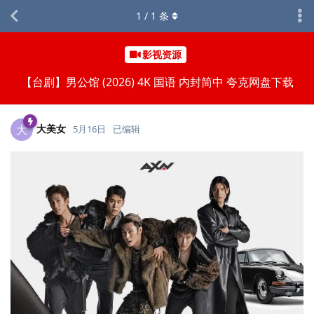
1
/
1
条
影视资源
【台剧】男公馆 (2026) 4K 国语 内封简中 夸克网盘下载
大美女
大
5月16日
已编辑