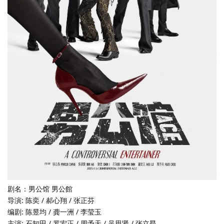
剧名：男公馆 男公館
导演: 陈奕 / 郝心翔 / 张正芬
编剧: 陈昱均 / 龚一洲 / 李莹玉
主演: 石知田 / 罗宏正 / 周予天 / 吴思贤 / 张立昂