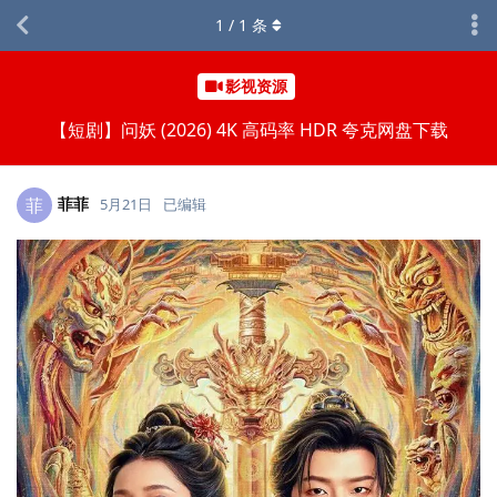
1
/
1
条
影视资源
【短剧】问妖 (2026) 4K 高码率 HDR 夸克网盘下载
菲菲
菲
5月21日
已编辑