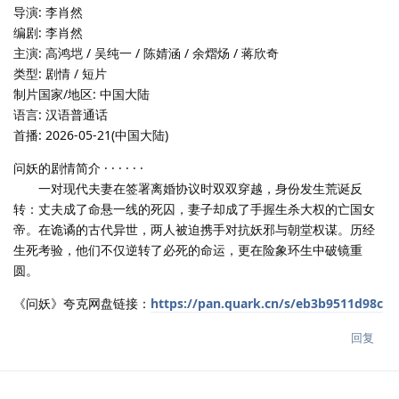
导演: 李肖然
编剧: 李肖然
主演: 高鸿垲 / 吴纯一 / 陈婧涵 / 余熠炀 / 蒋欣奇
类型: 剧情 / 短片
制片国家/地区: 中国大陆
语言: 汉语普通话
首播: 2026-05-21(中国大陆)
问妖的剧情简介 · · · · · ·
一对现代夫妻在签署离婚协议时双双穿越，身份发生荒诞反
转：丈夫成了命悬一线的死囚，妻子却成了手握生杀大权的亡国女
帝。在诡谲的古代异世，两人被迫携手对抗妖邪与朝堂权谋。历经
生死考验，他们不仅逆转了必死的命运，更在险象环生中破镜重
圆。
《问妖》夸克网盘链接：
https://pan.quark.cn/s/eb3b9511d98c
回复