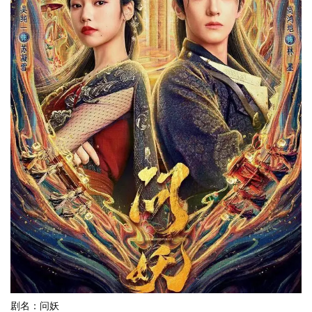
剧名：问妖