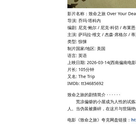
影片名称：致命之旅 Over Your Dead
导演: 乔玛·塔科内
编剧: 尼克·鲍尔 / 尼克·科切 / 布莱
主演: 萨玛拉·维文 / 杰森·席格尔 /
类型: 惊悚
制片国家/地区: 美国
语言: 英语
上映日期: 2026-03-14(西南偏南电影节)
片长: 105分钟
又名: The Trip
IMDb: tt34685692
致命之旅的剧情简介 · · · · · ·
荒凉偏僻的小屋成为人性的试炼场
人。当伪装被撕碎，在这片与世隔绝
电影《致命之旅》夸克网盘链接：
ht