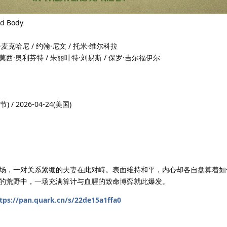
 Body
恩·麦克哈尼 / 约翰·尼文 / 托米·维尔科拉
 蒂莫西·奥利芬特 / 朱丽叶特·刘易斯 / 保罗·吉尔福伊尔
 / 2026-04-24(美国)
，一对关系紧绷的夫妻在此对峙。表面维持和平，内心却各自盘算着如
的荒野中，一场充满算计与血腥的致命博弈就此爆发。
tps://pan.quark.cn/s/22de15a1ffa0