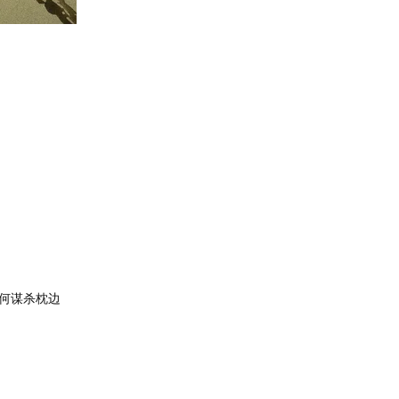
何谋杀枕边
回复