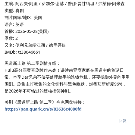
主演: 阿西夫·阿里 / 萨加尔·谢赫 / 普娜·贾甘纳坦 / 弗莱德·阿米森
类型: 喜剧
制片国家/地区: 美国
语言: 英语
首播: 2026-05-28(美国)
季数: 2
又名: 便利兄弟闯江湖 / 德里男孩
IMDb: tt38046661
黑道新上路 第二季剧情介绍：
Hulu高分罪案喜剧续作来袭！讲述南亚裔家庭在黑道中的荒诞日
常。本季Dar兄弟不仅要处理棘手的洗钱危机，还要抵御外界的重重
围剿。剧集主打密集的文化笑料与黑色幽默，烂番茄新鲜度96%，
是2026年不可错过的硬核搞笑神剧。
美剧《黑道新上路 第二季》夸克网盘链接：
https://pan.quark.cn/s/83636c4086fd
回复