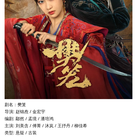
剧名：樊笼
导演: 赵锦焘 / 金宏宇
编剧: 鄢然 / 孟境 / 潘培鸿
主演: 刘美含 / 傅菁 / 沐岚 / 王抒丹 / 柳佳希
类型: 悬疑 / 古装