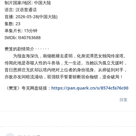
制片国家/地区: 中国大陆
语言: 汉语普通话
首播: 2026-05-28(中国大陆)
集数: 23
单集片长: 15分钟
IMDb: tt40763688
樊笼的剧情简介 · · · · · ·
为报血海深仇，南烟栀褪去柔弱，化身泥潭恶女独闯伶崖塔。
传闻此地是吞噬人性的斗兽场，无一生还。当她以为孤立无援时，
昔日恩师庄无疚却以塔内绝对上位者的身份现身。从师徒到对手，
亦敌亦友间暗流涌动，双强联手誓要斩断宿命枷锁，逆命破局！
《樊笼》夸克网盘链接：
https://pan.quark.cn/s/8574cfa76c00
回复