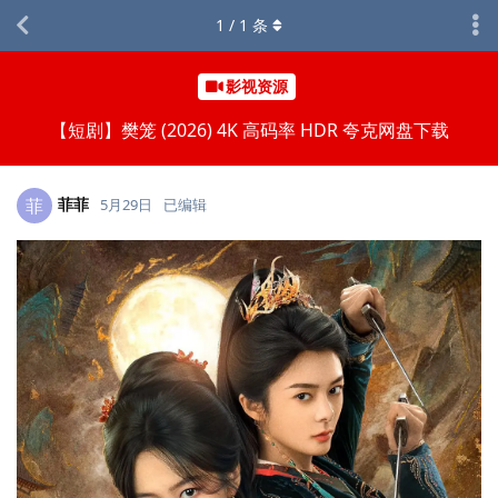
1
/
1
条
影视资源
【短剧】樊笼 (2026) 4K 高码率 HDR 夸克网盘下载
菲菲
菲
5月29日
已编辑