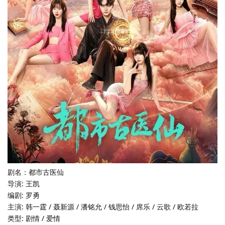
剧名：都市古医仙
导演: 王凯
编剧: 罗勇
主演: 韩一霆 / 聂新源 / 潘铭允 / 钱思怡 / 席乐 / 云歌 / 欧若拉
类型: 剧情 / 爱情