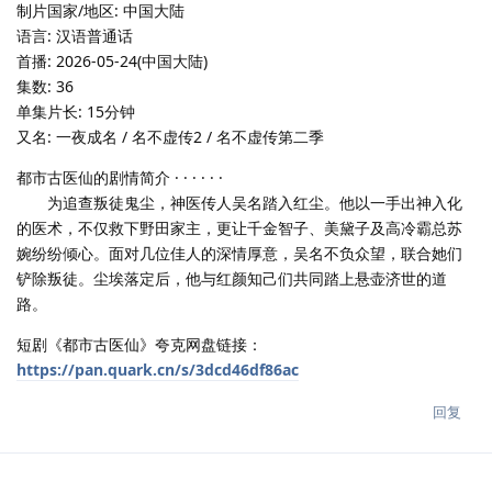
制片国家/地区: 中国大陆
语言: 汉语普通话
首播: 2026-05-24(中国大陆)
集数: 36
单集片长: 15分钟
又名: 一夜成名 / 名不虚传2 / 名不虚传第二季
都市古医仙的剧情简介 · · · · · ·
为追查叛徒鬼尘，神医传人吴名踏入红尘。他以一手出神入化
的医术，不仅救下野田家主，更让千金智子、美黛子及高冷霸总苏
婉纷纷倾心。面对几位佳人的深情厚意，吴名不负众望，联合她们
铲除叛徒。尘埃落定后，他与红颜知己们共同踏上悬壶济世的道
路。
短剧《都市古医仙》夸克网盘链接：
https://pan.quark.cn/s/3dcd46df86ac
回复