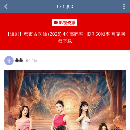
1
/
1
条
影视资源
【短剧】都市古医仙 (2026) 4K 高码率 HDR 50帧率 夸克网
盘下载
菲菲
菲
6月1日