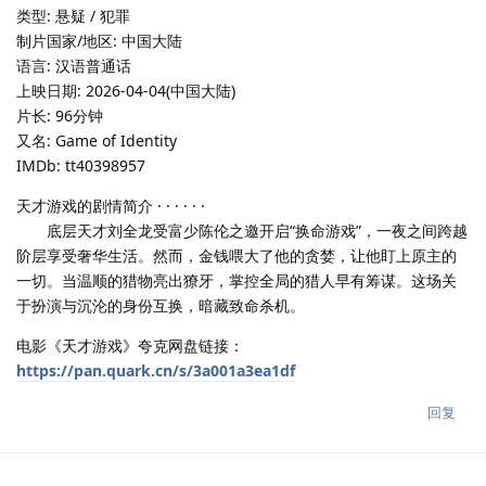
类型: 悬疑 / 犯罪
制片国家/地区: 中国大陆
语言: 汉语普通话
上映日期: 2026-04-04(中国大陆)
片长: 96分钟
又名: Game of Identity
IMDb: tt40398957
天才游戏的剧情简介 · · · · · ·
底层天才刘全龙受富少陈伦之邀开启“换命游戏”，一夜之间跨越
阶层享受奢华生活。然而，金钱喂大了他的贪婪，让他盯上原主的
一切。当温顺的猎物亮出獠牙，掌控全局的猎人早有筹谋。这场关
于扮演与沉沦的身份互换，暗藏致命杀机。
电影《天才游戏》夸克网盘链接：
https://pan.quark.cn/s/3a001a3ea1df
回复