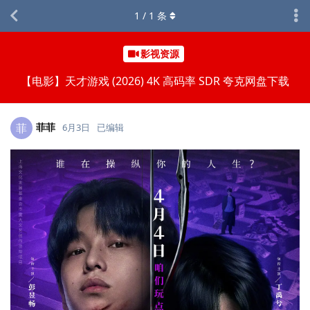
1
/
1
条
影视资源
【电影】天才游戏 (2026) 4K 高码率 SDR 夸克网盘下载
菲菲
菲
6月3日
已编辑