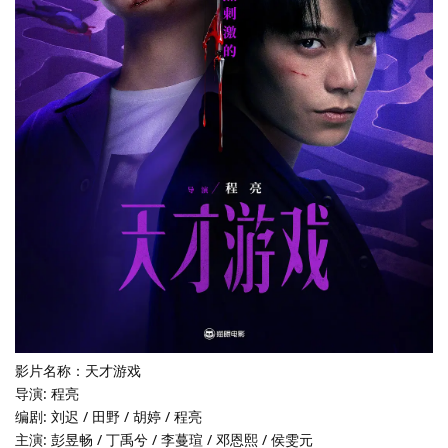
影片名称：天才游戏
导演: 程亮
编剧: 刘迟 / 田野 / 胡婷 / 程亮
主演: 彭昱畅 / 丁禹兮 / 李蔓瑄 / 邓恩熙 / 侯雯元