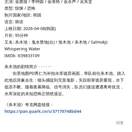
主演: 金惠奫 / 李钟圆 / 金准韩 / 金永声 / 吴东旻
类型: 惊悚 / 恐怖
制片国家/地区: 韩国
语言: 韩语
上映日期: 2026-04-08(韩国)
片长: 95分钟
又名: 杀木池：鬼水禁地(台) / 煞木池 / 杀木地 / Salmokji:
Whispering Water
IMDb: tt39833109
杀木池的剧情简介 · · · · · ·
街景地图PD秀仁为补拍水库诡异画面，率队前往杀木池。踏入
此地后异象丛生：镜头捕捉到无形鬼影，失踪前辈诡异重现，水下
低语不断。随着夜幕降临、信号消失，队员们接连遭遇离奇状况，
水库深处的未知恐怖正悄然逼近。
《杀木池》夸克网盘链接：
https://pan.quark.cn/s/37170748bd44
回复