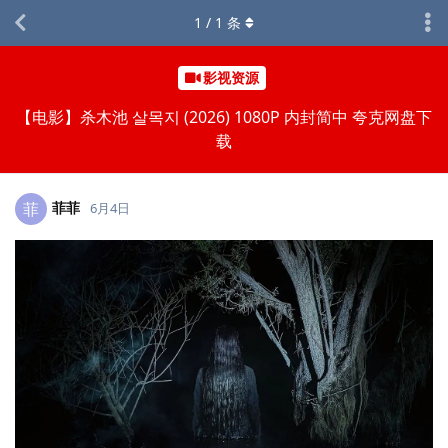
1
/
1
条
影视资源
【电影】杀木池 살목지 (2026) 1080P 内封简中 夸克网盘下
载
菲菲
菲
6月4日