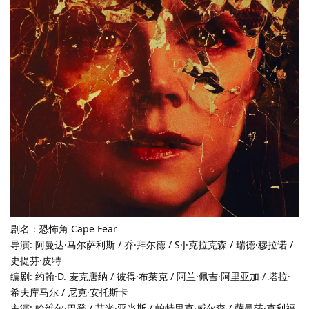
剧名：恐怖角 Cape Fear
导演: 阿曼达·马尔萨利斯 / 乔·拜尔德 / S·J·克拉克森 / 瑞德·穆拉诺 /
史提芬·皮特
编剧: 约翰·D. 麦克唐纳 / 彼得·布莱克 / 阿兰·佩吉·阿里亚加 / 塔拉·
希夫库马尔 / 尼克·安托斯卡
主演: 哈维尔·巴登 / 艾米·亚当斯 / 帕特里克·威尔森 / 萨曼莎·克利福