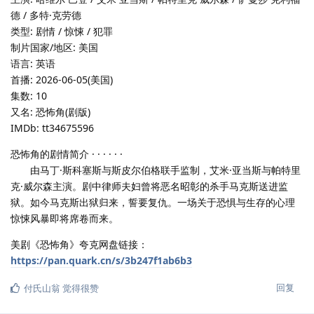
德 / 多特·克劳德
类型: 剧情 / 惊悚 / 犯罪
制片国家/地区: 美国
语言: 英语
首播: 2026-06-05(美国)
集数: 10
又名: 恐怖角(剧版)
IMDb: tt34675596
恐怖角的剧情简介 · · · · · ·
由马丁·斯科塞斯与斯皮尔伯格联手监制，艾米·亚当斯与帕特里
克·威尔森主演。剧中律师夫妇曾将恶名昭彰的杀手马克斯送进监
狱。如今马克斯出狱归来，誓要复仇。一场关于恐惧与生存的心理
惊悚风暴即将席卷而来。
美剧《恐怖角》夸克网盘链接：
https://pan.quark.cn/s/3b247f1ab6b3
回复
付氏山翁
觉得很赞