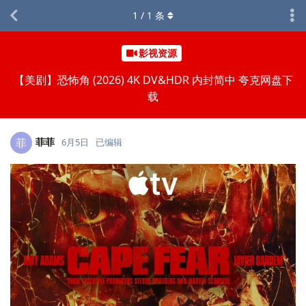
1
/
1
条
影视资源
【美剧】恐怖角 (2026) 4K DV&HDR 内封简中 夸克网盘下
载
菲菲
菲
6月5日
已编辑